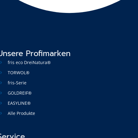
Unsere Profimarken
fris eco DreiNatura®
TORWOL®
fris-Serie
GOLDREIF®
EASYLINE®
Alle Produkte
Service