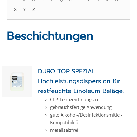
X
Y
Z
Beschichtungen
Produktauswahl
DURO TOP SPEZIAL
Hochleistungsdispersion für
restfeuchte Linoleum-Beläge.
CLP-kenn­zeich­­nungs­frei
gebrauchsfertige Anwendung
gute Alkohol-/Desinfektionsmittel-
Kompatibilität
metallsalzfrei