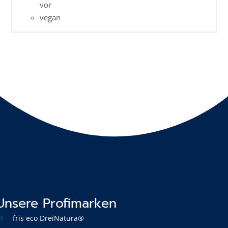
vor
vegan
Unsere Profimarken
fris eco DreiNatura®