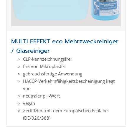
MULTI EFFEKT eco Mehrzweckreiniger
/ Glasreiniger
CLP-kenn­zeich­­nungs­frei
frei von Mikroplastik
gebrauchsfertige Anwendung
HACCP-Verkehrs­­fähig­keits­­beschei­nigung liegt
vor
neutraler pH-Wert
vegan
Zertifiziert mit dem Europäischen Ecolabel
(DE/020/388)