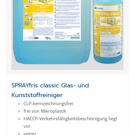
SPRAYfris classic Glas- und
Kunststoffreiniger
CLP-kenn­zeich­­nungs­frei
frei von Mikroplastik
HACCP-Verkehrs­­fähig­keits­­beschei­nigung liegt
vor
vegan