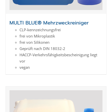
MULTI BLUE® Mehrzweckreiniger
CLP-kenn­zeich­­nungs­frei
frei von Mikroplastik
frei von Silikonen
Geprüft nach DIN 18032-2
HACCP-Verkehrs­­fähig­keits­­beschei­nigung liegt
vor
vegan