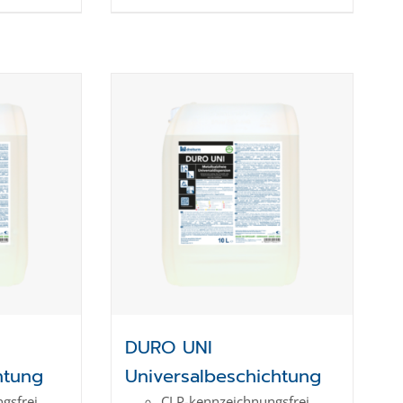
DURO UNI
htung
Universalbeschichtung
gs­frei
CLP-kenn­zeich­­nungs­frei