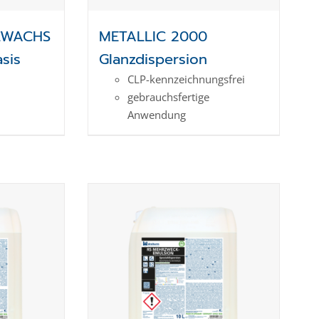
ZWACHS
METALLIC 2000
sis
Glanzdispersion
CLP-kenn­zeich­­nungs­frei
gebrauchsfertige
Anwendung