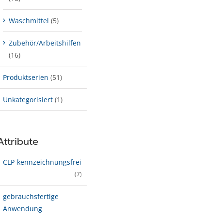
Waschmittel
(5)
Zubehör/Arbeitshilfen
(16)
Produktserien
(51)
Unkategorisiert
(1)
Attribute
CLP-kenn­zeich­­nungs­frei
(7)
gebrauchsfertige
Anwendung