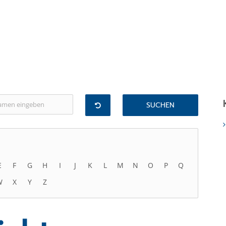
E
F
G
H
I
J
K
L
M
N
O
P
Q
W
X
Y
Z