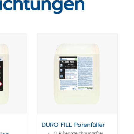
ichtungen
l
DURO FILL Porenfüller
CLP-kenn­zeich­­nungs­frei