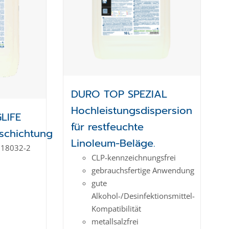
DURO TOP SPEZIAL
Hochleistungsdispersion
LIFE
für restfeuchte
schichtung
Linoleum-Beläge.
 18032-2
CLP-kenn­zeich­­nungs­frei
gebrauchsfertige Anwendung
gute
Alkohol-/Desinfektionsmittel-
Kompatibilität
metallsalzfrei