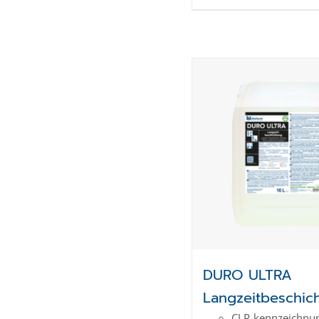
DURO ULTRA
Langzeitbeschic
CLP-kenn­zeich­­nun