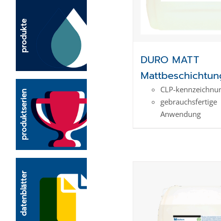
produkte
DURO MATT
Mattbeschichtun
CLP-kenn­zeich­­nun
produktserien
gebrauchsfertige
Anwendung
datenblätter