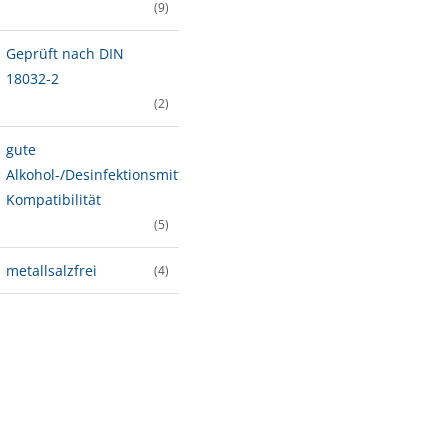
(9)
Geprüft nach DIN
18032-2
(2)
gute
Alkohol-/Desinfektionsmittel-
Kompatibilität
(5)
metallsalzfrei
(4)