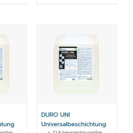
DURO UNI
htung
Universalbeschichtung
gs­frei
CLP-kenn­zeich­­nungs­frei