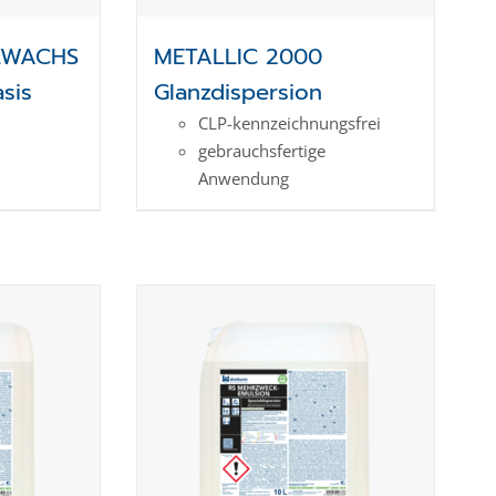
ZWACHS
METALLIC 2000
sis
Glanzdispersion
CLP-kenn­zeich­­nungs­frei
gebrauchsfertige
Anwendung