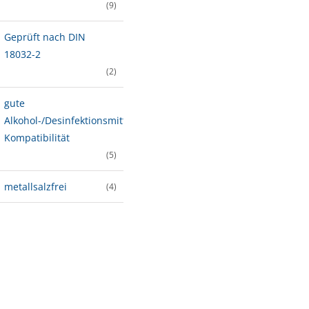
(9)
Geprüft nach DIN
18032-2
(2)
gute
Alkohol-/Desinfektionsmittel-
Kompatibilität
(5)
metallsalzfrei
(4)