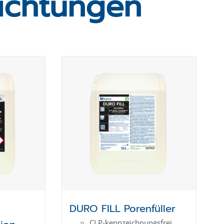
ichtungen
l
DURO FILL Porenfüller
CLP-kenn­zeich­­nungs­frei