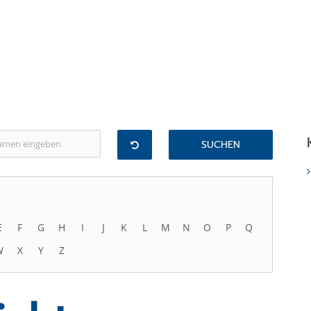
E
F
G
H
I
J
K
L
M
N
O
P
Q
W
X
Y
Z