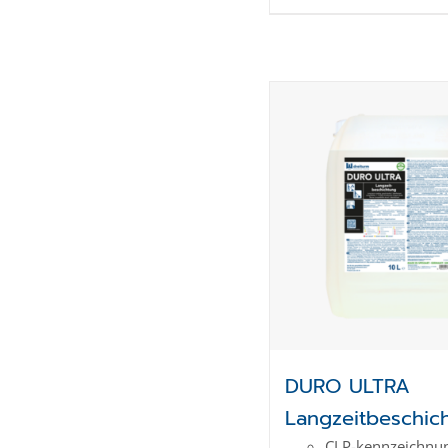
DURO ULTRA
Langzeitbeschic
CLP-kenn­zeich­­nun