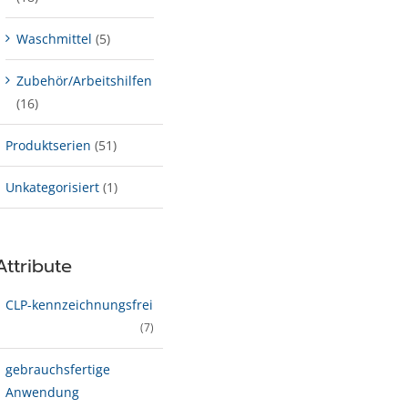
Waschmittel
(5)
Zubehör/Arbeitshilfen
(16)
Produktserien
(51)
Unkategorisiert
(1)
Attribute
CLP-kenn­zeich­­nungs­frei
(7)
gebrauchsfertige
Anwendung