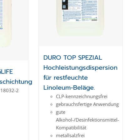
DURO TOP SPEZIAL
Hochleistungsdispersion
LIFE
für restfeuchte
schichtung
Linoleum-Beläge.
 18032-2
CLP-kenn­zeich­­nungs­frei
gebrauchsfertige Anwendung
gute
Alkohol-/Desinfektionsmittel-
Kompatibilität
metallsalzfrei