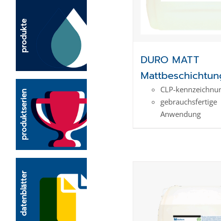
produkte
DURO MATT
Mattbeschichtun
CLP-kenn­zeich­­nun
produktserien
gebrauchsfertige
Anwendung
datenblätter