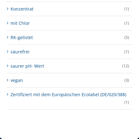
Konzentrat
(1)
mit Chlor
(1)
RK-gelistet
(5)
säurefrei
(1)
saurer pH- Wert
(12)
vegan
(3)
Zertifiziert mit dem Europäischen Ecolabel (DE/020/388)
(1)