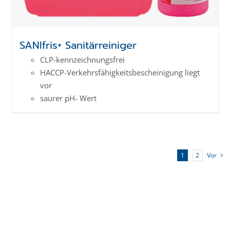
SANIfris+ Sanitärreiniger
CLP-kenn­zeich­­nungs­frei
HACCP-Verkehrs­­fähig­keits­­beschei­nigung liegt
vor
saurer pH- Wert
1
2
Vor