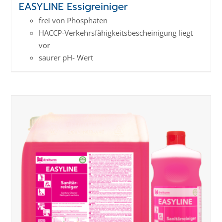
EASYLINE Essigreiniger
frei von Phosphaten
HACCP-Verkehrs­­fähig­keits­­beschei­nigung liegt
vor
saurer pH- Wert