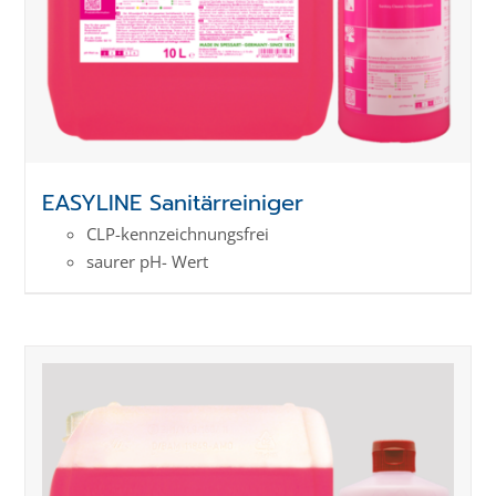
EASYLINE Sanitärreiniger
CLP-kenn­zeich­­nungs­frei
saurer pH- Wert