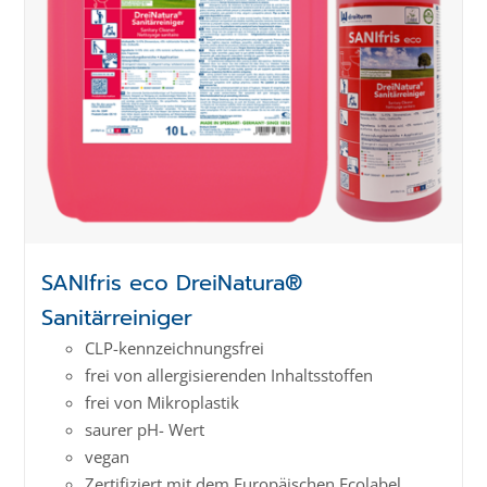
SANIfris eco DreiNatura®
Sanitärreiniger
CLP-kenn­zeich­­nungs­frei
frei von allergisierenden Inhaltsstoffen
frei von Mikroplastik
saurer pH- Wert
vegan
Zertifiziert mit dem Europäischen Ecolabel