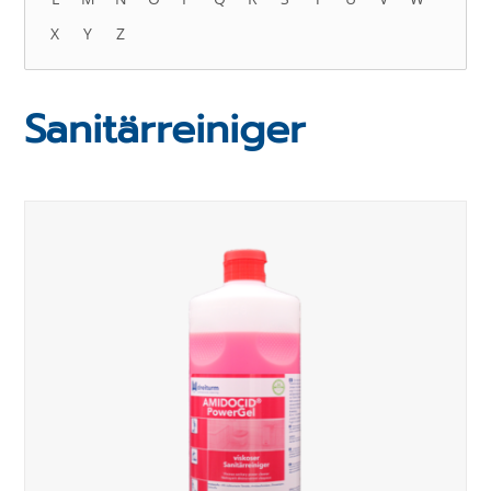
X
Y
Z
Sanitärreiniger
Produktauswahl