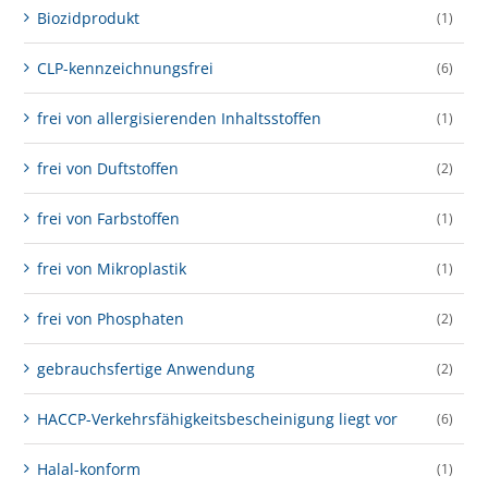
Biozidprodukt
(1)
CLP-kenn­zeich­­nungs­frei
(6)
frei von allergisierenden Inhaltsstoffen
(1)
frei von Duftstoffen
(2)
frei von Farbstoffen
(1)
frei von Mikroplastik
(1)
frei von Phosphaten
(2)
gebrauchsfertige Anwendung
(2)
HACCP-Verkehrs­­fähig­keits­­beschei­nigung liegt vor
(6)
Halal-konform
(1)