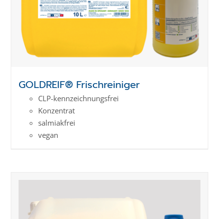
GOLDREIF® Frischreiniger
CLP-kenn­zeich­­nungs­frei
Konzentrat
salmiakfrei
vegan