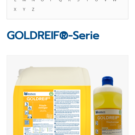
X
Y
Z
GOLDREIF®-Serie
Produktauswahl