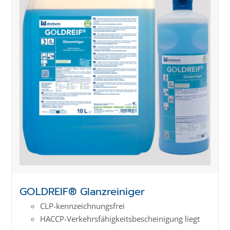
GOLDREIF® Glanzreiniger
CLP-kenn­zeich­­nungs­frei
HACCP-Verkehrs­­fähig­keits­­beschei­nigung liegt