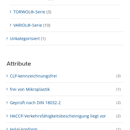
TORWOL®-Serie
(3)
VARIOL®-Serie
(10)
Unkategorisiert
(1)
Attribute
CLP-kenn­zeich­­nungs­frei
(3)
frei von Mikroplastik
(1)
Geprüft nach DIN 18032-2
(2)
HACCP-Verkehrs­­fähig­keits­­beschei­nigung liegt vor
(2)
Halal-konform
(1)