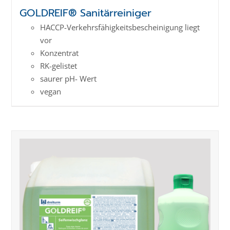
GOLDREIF® Sanitärreiniger
HACCP-Verkehrs­­fähig­keits­­beschei­nigung liegt
vor
Konzentrat
RK-gelistet
saurer pH- Wert
vegan