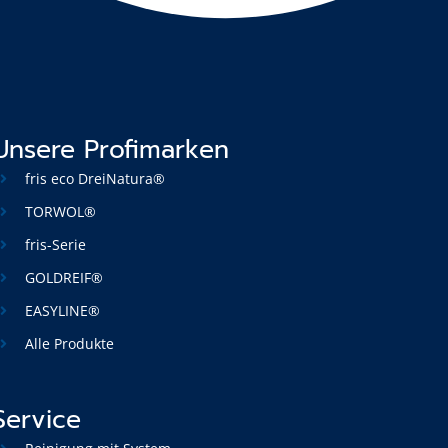
Unsere Profimarken
fris eco DreiNatura®
TORWOL®
fris-Serie
GOLDREIF®
EASYLINE®
Alle Produkte
Service