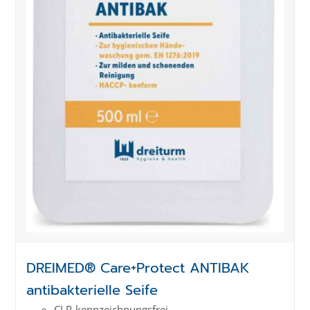
DREIMED® Care+Protect ANTIBAK
antibakterielle Seife
CLP-kenn­zeich­­nungs­frei